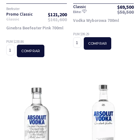
$
69,500
Classic
Beefeater
$
58,500
Elite
$
121,200
Promo Classic
$
161,600
Classic
Vodka Wyborowa 700ml
Ginebra Beefeater Pink 700ml
PUM $99.29
PUM $230.86
COMPRAR
COMPRAR