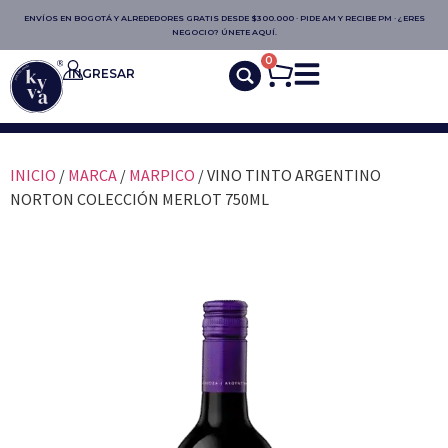
ENVÍOS EN BOGOTÁ Y ALREDEDORES GRATIS DESDE $300.000 · PIDE AM Y RECIBE PM · ¿ERES
NEGOCIO? ÚNETE AQUÍ.
0
INGRESAR
INICIO
/
MARCA
/
MARPICO
/ VINO TINTO ARGENTINO
NORTON COLECCIÓN MERLOT 750ML