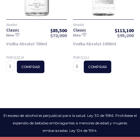
Absolut
Absolut
$
85,500
$
113,100
Classic
Classic
$
72,000
$
95,200
Elite
Elite
Vodka Absolut 700ml
Vodka Absolut 1000ml
PUM $122.14
PUM $113.1
COMPRAR
COMPRAR
El exceso de alcohol es perjudicial para la salud. Ley 30 de 1986. Prohíbese el
expendio de bebidas embriagantes a menores de edad y mujeres
embarazadas. Ley 124 de 1994.