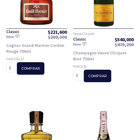
$
221,600
Classic
Veuve Clicquot
$
209,300
Elite
$
540,000
Classic
$
475,200
Elite
Cognac Grand Marnier Cordon
Rouge 700ml
Champagne Veuve Clicquot
Brut 750ml
PUM $316.57
PUM $720
COMPRAR
COMPRAR