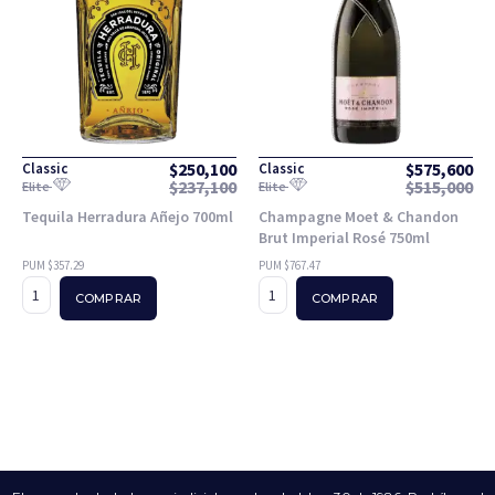
$
250,100
$
575,600
Classic
Classic
$
237,100
$
515,000
Elite
Elite
Tequila Herradura Añejo 700ml
Champagne Moet & Chandon
Brut Imperial Rosé 750ml
PUM $357.29
PUM $767.47
COMPRAR
COMPRAR