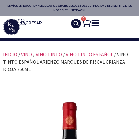
ENVÍOS EN BOGOTÁ Y ALREDEDORES GRATIS DESDE $300.000 · PIDE AM Y RECIBE PM · ¿ERES
NEGOCIO? ÚNETE AQUÍ.
0
INGRESAR
INICIO
/
VINO
/
VINO TINTO
/
VINO TINTO ESPAÑOL
/ VINO
TINTO ESPAÑOL ARIENZO MARQUES DE RISCAL CRIANZA
RIOJA 750ML