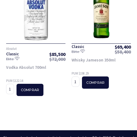
$
69,400
Classic
Absolut
$
58,400
Elite
$
85,500
Classic
$
72,000
Elite
Whisky Jameson 350ml
Vodka Absolut 700ml
PUM $198.29
PUM $122.14
COMPRAR
COMPRAR