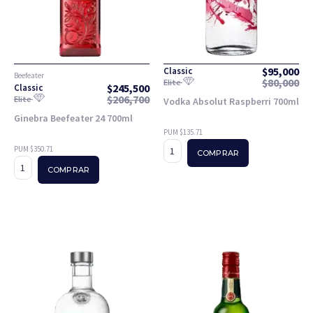
$
95,000
Classic
Beefeater
$
80,000
Elite
$
245,500
Classic
$
206,700
Elite
Vodka Absolut Raspberri 700ml
Ginebra Beefeater 24 700ml
PUM $135.71
PUM $350.71
COMPRAR
COMPRAR