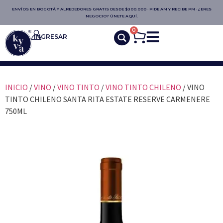
ENVÍOS EN BOGOTÁ Y ALREDEDORES GRATIS DESDE $300.000 · PIDE AM Y RECIBE PM · ¿ERES
NEGOCIO? ÚNETE AQUÍ.
0
INGRESAR
INICIO
/
VINO
/
VINO TINTO
/
VINO TINTO CHILENO
/ VINO
TINTO CHILENO SANTA RITA ESTATE RESERVE CARMENERE
750ML