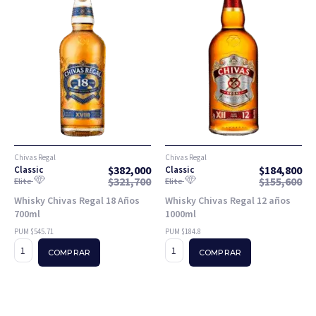
Chivas Regal
Chivas Regal
$
382,000
$
184,800
Classic
Classic
$
321,700
$
155,600
Elite
Elite
Whisky Chivas Regal 18 Años
Whisky Chivas Regal 12 años
700ml
1000ml
PUM $545.71
PUM $184.8
COMPRAR
COMPRAR