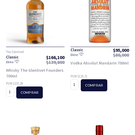
$
95,000
Classic
The Glenlivet
$
80,000
Elite
$
166,100
Classic
$
139,800
Elite
Vodka Absolut Mandarin 700ml
Whisky The Glenlivet Founders
700ml
PUM $135.71
PUM $237.29
COMPRAR
COMPRAR