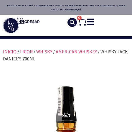
ENVÍOS EN BOGOTÁ Y ALREDEDORES GRATIS DESDE $300.000 · PIDE AM Y RECIBE PM · ¿ERES
NEGOCIO? ÚNETE AQUÍ.
0
INGRESAR
INICIO
/
LICOR
/
WHISKY
/
AMERICAN WHISKEY
/ WHISKY JACK
DANIEL’S 700ML