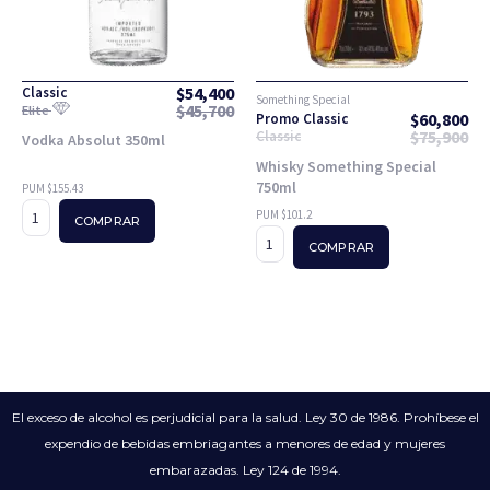
$
54,400
Classic
Something Special
$
45,700
Elite
$
60,800
Promo Classic
$
75,900
Classic
Vodka Absolut 350ml
Whisky Something Special
750ml
PUM $155.43
PUM $101.2
COMPRAR
COMPRAR
El exceso de alcohol es perjudicial para la salud. Ley 30 de 1986. Prohíbese el
expendio de bebidas embriagantes a menores de edad y mujeres
embarazadas. Ley 124 de 1994.