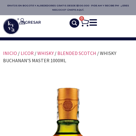
ENVÍOS EN BOGOTÁ Y ALREDEDORES GRATIS DESDE $300.000 · PIDE AM Y RECIBE PM · ¿ERES
NEGOCIO? ÚNETE AQUÍ.
0
INGRESAR
INICIO
/
LICOR
/
WHISKY
/
BLENDED SCOTCH
/ WHISKY
BUCHANAN’S MASTER 1000ML