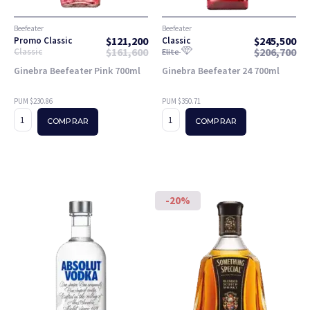
Beefeater
Beefeater
$
121,200
$
245,500
Promo Classic
Classic
$
161,600
$
206,700
Classic
Elite
Ginebra Beefeater Pink 700ml
Ginebra Beefeater 24 700ml
PUM $230.86
PUM $350.71
COMPRAR
COMPRAR
-20%