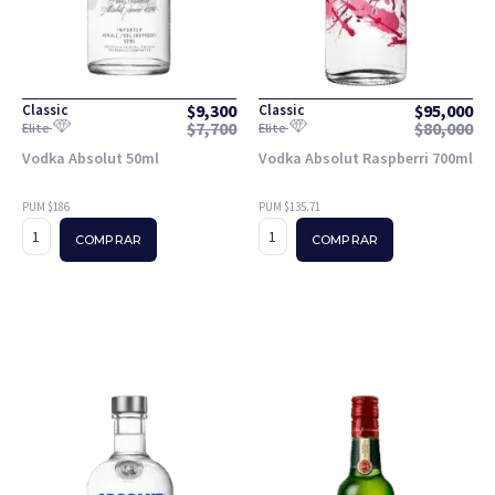
$
9,300
$
95,000
Classic
Classic
$
7,700
$
80,000
Elite
Elite
Vodka Absolut 50ml
Vodka Absolut Raspberri 700ml
PUM $186
PUM $135.71
COMPRAR
COMPRAR