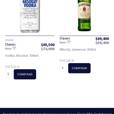
$
69,400
Classic
Absolut
$
58,400
Elite
$
85,500
Classic
$
72,000
Elite
Whisky Jameson 350ml
Vodka Absolut 700ml
PUM $198.29
PUM $122.14
COMPRAR
COMPRAR
El exceso de alcohol es perjudicial para la salud. Ley 30 de 1986. Prohíbese el