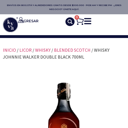
ENVÍOS EN BOGOTÁ Y ALREDEDORES GRATIS DESDE $300.000 · PIDE AM Y RECIBE PM · ¿ERES
NEGOCIO? ÚNETE AQUÍ.
0
INGRESAR
INICIO
/
LICOR
/
WHISKY
/
BLENDED SCOTCH
/ WHISKY
JOHNNIE WALKER DOUBLE BLACK 700ML