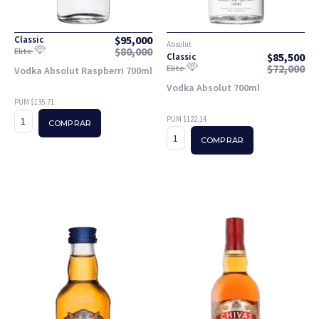
$
95,000
Classic
Absolut
$
80,000
Elite
$
85,500
Classic
$
72,000
Elite
Vodka Absolut Raspberri 700ml
Vodka Absolut 700ml
PUM $135.71
PUM $122.14
COMPRAR
COMPRAR