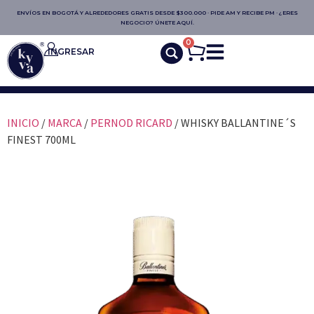
ENVÍOS EN BOGOTÁ Y ALREDEDORES GRATIS DESDE $300.000 · PIDE AM Y RECIBE PM · ¿ERES
NEGOCIO? ÚNETE AQUÍ.
0
INGRESAR
INICIO
/
MARCA
/
PERNOD RICARD
/ WHISKY BALLANTINE´S
FINEST 700ML