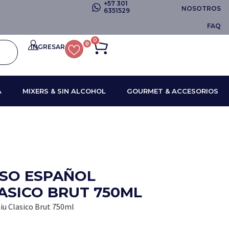
+57 301
NOSOTROS
6351529
FAQ
0
0
INGRESAR
A
MIXERS & SIN ALCOHOL
GOURMET & ACCESORIOS
SO ESPAÑOL
ASICO BRUT 750ML
u Clasico Brut 750ml