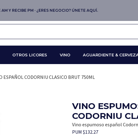
AM Y RECIBE PM · ¿ERES NEGOCIO? ÚNETE AQUÍ.
OTROS LICORES
VINO
AGUARDIENTE & CERVEZ
O ESPAÑOL CODORNIU CLASICO BRUT 750ML
VINO ESPUMO
CODORNIU CL
Vino espumoso español Codorni
PUM $132.27