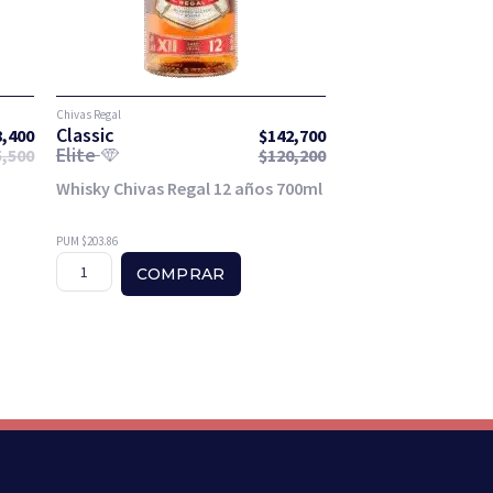
Chivas Regal
Classic
8,400
$
142,700
Elite
5,500
$
120,200
Whisky Chivas Regal 12 años 700ml
PUM $203.86
COMPRAR