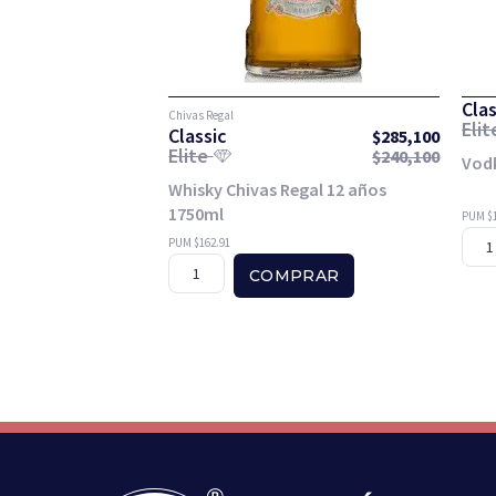
Clas
Chivas Regal
Eli
Classic
$
285,100
Elite
$
240,100
Vodk
Whisky Chivas Regal 12 años
1750ml
PUM $1
PUM $162.91
COMPRAR