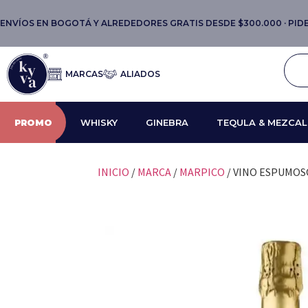
ENVÍOS EN BOGOTÁ Y ALREDEDORES GRATIS DESDE $300.000 · PIDE 
MARCAS
ALIADOS
PROMO
WHISKY
GINEBRA
TEQULA & MEZCAL
INICIO
/
MARCA
/
MARPICO
/ VINO ESPUMOS