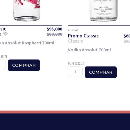
sic
$
95,000
Absolut
te
$
80,000
Promo Classic
$
6
Classic
$
8
a Absolut Raspberri 700ml
Vodka Absolut 700ml
35.71
PUM $122.14
COMPRAR
COMPRAR