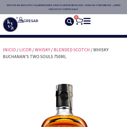
ENVÍOS EN BOGOTÁ Y ALREDEDORES GRATIS DESDE $300.000 · PIDE AM Y RECIBE PM · ¿ERES
NEGOCIO? ÚNETE AQUÍ.
0
INGRESAR
INICIO
/
LICOR
/
WHISKY
/
BLENDED SCOTCH
/ WHISKY
BUCHANAN’S TWO SOULS 750ML