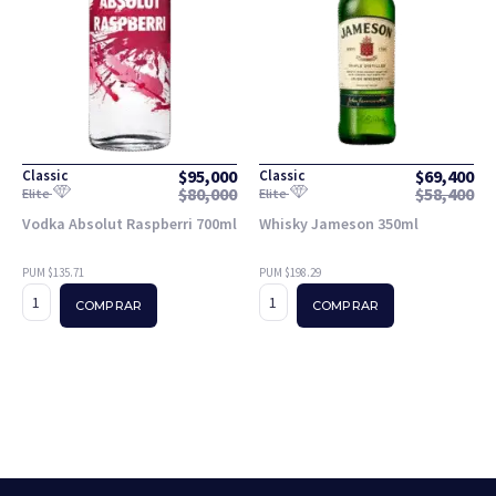
$
95,000
$
69,400
Classic
Classic
$
80,000
$
58,400
Elite
Elite
Vodka Absolut Raspberri 700ml
Whisky Jameson 350ml
PUM $135.71
PUM $198.29
COMPRAR
COMPRAR