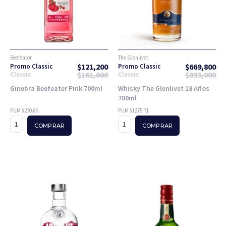
Beefeater
The Glenlivet
$
121,200
$
669,800
Promo Classic
Promo Classic
$
161,600
$
893,000
Classic
Classic
Ginebra Beefeater Pink 700ml
Whisky The Glenlivet 18 Años
700ml
PUM $230.86
PUM $1275.71
COMPRAR
COMPRAR