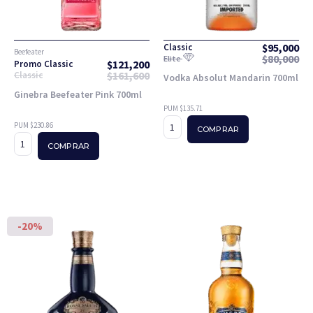
$
95,000
Classic
Beefeater
$
80,000
Elite
$
121,200
Promo Classic
$
161,600
Classic
Vodka Absolut Mandarin 700ml
Ginebra Beefeater Pink 700ml
PUM $135.71
PUM $230.86
COMPRAR
COMPRAR
-20%