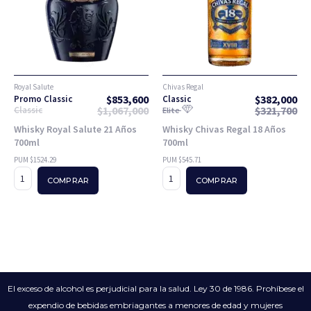
Royal Salute
Chivas Regal
$
853,600
$
382,000
Promo Classic
Classic
$
1,067,000
$
321,700
Classic
Elite
Whisky Royal Salute 21 Años
Whisky Chivas Regal 18 Años
700ml
700ml
PUM $1524.29
PUM $545.71
COMPRAR
COMPRAR
El exceso de alcohol es perjudicial para la salud. Ley 30 de 1986. Prohíbese el
expendio de bebidas embriagantes a menores de edad y mujeres