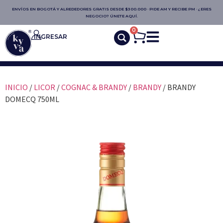
ENVÍOS EN BOGOTÁ Y ALREDEDORES GRATIS DESDE $300.000 · PIDE AM Y RECIBE PM · ¿ERES
NEGOCIO? ÚNETE AQUÍ.
0
INGRESAR
INICIO
/
LICOR
/
COGNAC & BRANDY
/
BRANDY
/ BRANDY
DOMECQ 750ML