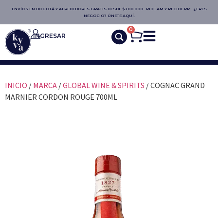
ENVÍOS EN BOGOTÁ Y ALREDEDORES GRATIS DESDE $300.000 · PIDE AM Y RECIBE PM · ¿ERES
NEGOCIO? ÚNETE AQUÍ.
0
INGRESAR
INICIO
/
MARCA
/
GLOBAL WINE & SPIRITS
/ COGNAC GRAND
MARNIER CORDON ROUGE 700ML