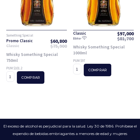
$
97,000
Classic
Something Special
$
81,700
Elite
$
60,800
Promo Classic
$
75,900
Classic
Whisky Something Special
1000ml
Whisky Something Special
750ml
PUM $97
PUM $101.2
COMPRAR
COMPRAR
El exceso de alcohol es perjudicial para la salud. Ley 30 de 1986. Prohíbese el
expendio de bebidas embriagantes a menores de edad y mujeres