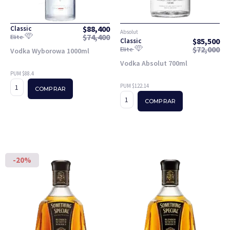
$
88,400
Classic
Absolut
$
74,400
Elite
$
85,500
Classic
$
72,000
Elite
Vodka Wyborowa 1000ml
Vodka Absolut 700ml
PUM $88.4
PUM $122.14
COMPRAR
COMPRAR
-20%