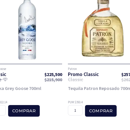
Goose
Patron
sic
Promo Classic
$
225,500
$
25
te
Classic
$
215,900
$
26
ka Grey Goose 700ml
Tequila Patron Reposado 700
22.14
PUM $350.4
COMPRAR
COMPRAR