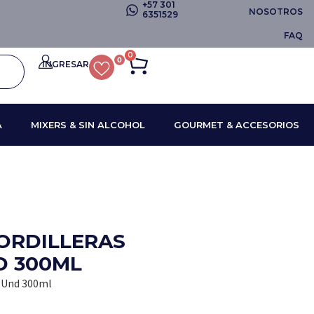
+57 301
NOSOTROS
6351529
FAQ
0
0
INGRESAR
A
MIXERS & SIN ALCOHOL
GOURMET & ACCESORIOS
CORDILLERAS
D 300ML
4 Und 300ml