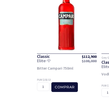
Classic
$
112,900
Grey 
Elite
$
108,000
Clas
Eli
Bitter Campari 750ml
Vod
PUM $150.53
PUM $3
COMPRAR