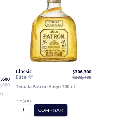
Classic
$
306,300
Elite
$
293,400
7,600
2,800
Tequila Patron Añejo 700ml
ml
PUM $408.4
COMPRAR