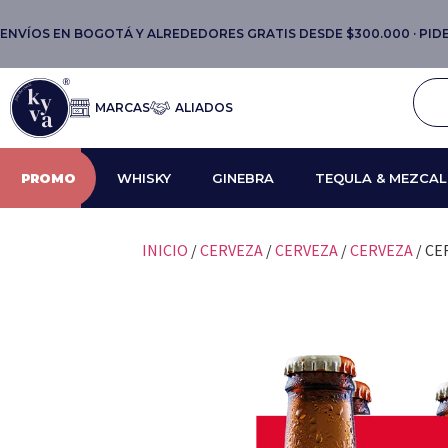
ENVÍOS EN BOGOTÁ Y ALREDEDORES GRATIS DESDE $300.000 · PIDE 
MARCAS
ALIADOS
PROMO
WHISKY
GINEBRA
TEQULA & MEZCAL
INICIO
/
CERVEZA
/
CERVEZA
/
CERVEZA
/ CE