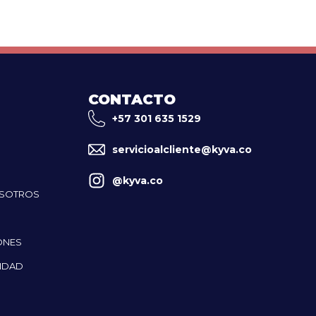
CONTACTO
+57 301 635 1529
servicioalcliente@kyva.co
@kyva.co
OSOTROS
ONES
CIDAD