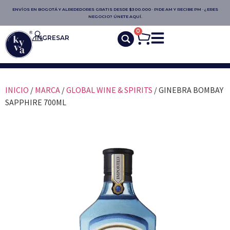
ENVÍOS EN BOGOTÁ Y ALREDEDORES GRATIS DESDE $300.000 · PIDE AM Y RECIBE PM · ¿ERES
NEGOCIO? ÚNETE AQUÍ.
0
INGRESAR
INICIO
/
MARCA
/
GLOBAL WINE & SPIRITS
/ GINEBRA BOMBAY
SAPPHIRE 700ML