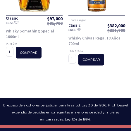
$
97,000
Classic
Chivas Regal
$
81,700
Elite
$
382,000
Classic
$
321,700
Elite
Whisky Something Special
1000ml
Whisky Chivas Regal 18 Años
700ml
PUM $97
PUM $545.71
COMPRAR
COMPRAR
El exceso de alcohol es perjudicial para la salud. Ley 30 de 1986. Prohíbese el
expendio de bebidas embriagantes a menores de edad y mujeres
embarazadas. Ley 124 de 1994.