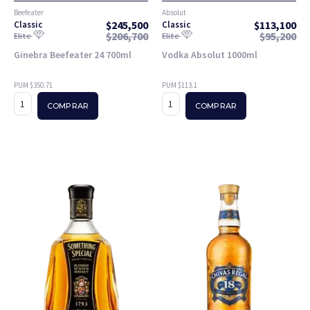
Beefeater
Absolut
$
245,500
$
113,100
Classic
Classic
$
206,700
$
95,200
Elite
Elite
Ginebra Beefeater 24 700ml
Vodka Absolut 1000ml
PUM $350.71
PUM $113.1
COMPRAR
COMPRAR