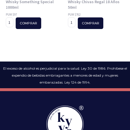
Whisky Something Special
Whisky Chivas Regal 18 Años
1000ml
50ml
PUM $97
PUM $762
COMPRAR
COMPRAR
El exceso de alcohol es perjudicial para la salud. Ley 30 de 1986. Prohíbese el
expendio de bebidas embriagantes a menores de edad y mujeres
embarazadas. Ley 124 de 1994.