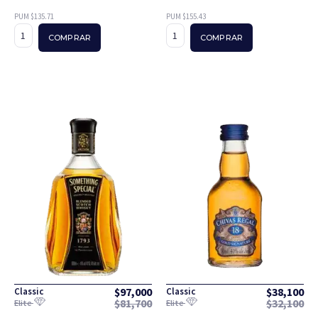
PUM $135.71
PUM $155.43
COMPRAR
COMPRAR
$
97,000
$
38,100
Classic
Classic
$
81,700
$
32,100
Elite
Elite