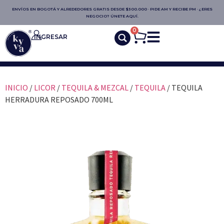
ENVÍOS EN BOGOTÁ Y ALREDEDORES GRATIS DESDE $300.000 · PIDE AM Y RECIBE PM · ¿ERES
NEGOCIO? ÚNETE AQUÍ.
0
INGRESAR
INICIO
/
LICOR
/
TEQUILA & MEZCAL
/
TEQUILA
/ TEQUILA
HERRADURA REPOSADO 700ML