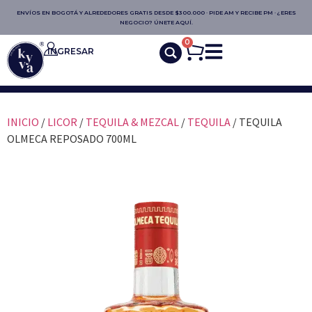
ENVÍOS EN BOGOTÁ Y ALREDEDORES GRATIS DESDE $300.000 · PIDE AM Y RECIBE PM · ¿ERES
NEGOCIO? ÚNETE AQUÍ.
0
INGRESAR
INICIO
/
LICOR
/
TEQUILA & MEZCAL
/
TEQUILA
/ TEQUILA
OLMECA REPOSADO 700ML