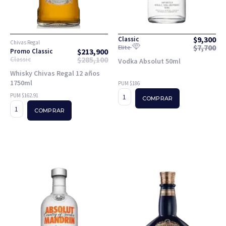
$
9,300
Classic
Chivas Regal
$
7,700
Elite
$
213,900
Promo Classic
$
285,100
Classic
Vodka Absolut 50ml
Whisky Chivas Regal 12 años
1750ml
PUM $186
PUM $162.91
COMPRAR
COMPRAR