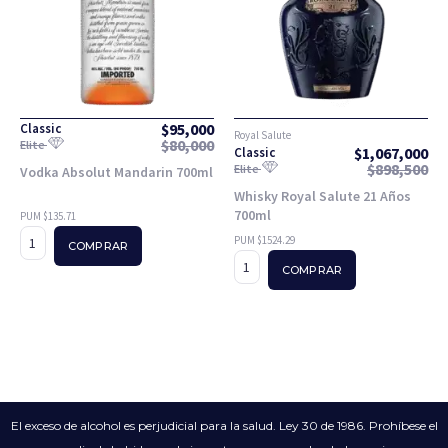
$
95,000
Classic
Royal Salute
$
80,000
Elite
$
1,067,000
Classic
$
898,500
Elite
Vodka Absolut Mandarin 700ml
Whisky Royal Salute 21 Años
700ml
PUM $135.71
PUM $1524.29
COMPRAR
COMPRAR
El exceso de alcohol es perjudicial para la salud. Ley 30 de 1986. Prohíbese el