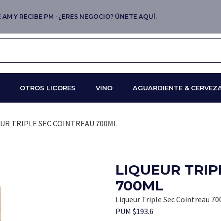
AM Y RECIBE PM · ¿ERES NEGOCIO? ÚNETE AQUÍ.
OTROS LICORES
VINO
AGUARDIENTE & CERVEZ
EUR TRIPLE SEC COINTREAU 700ML
LIQUEUR TRIP
700ML
Liqueur Triple Sec Cointreau 7
PUM $193.6