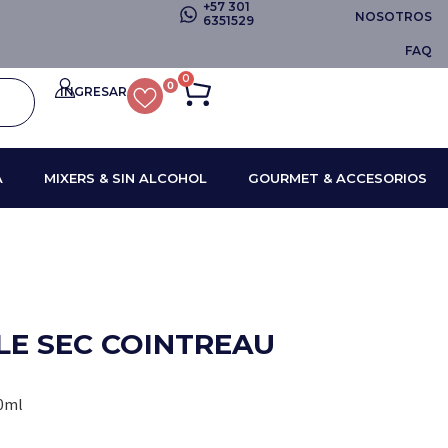
+57 301
NOSOTROS
6351529
FAQ
0
0
INGRESAR
A
MIXERS & SIN ALCOHOL
GOURMET & ACCESORIOS
LE SEC COINTREAU
00ml