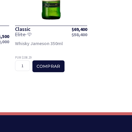
Classic
$
69,400
Elite
$
58,400
5,500
2,000
Whisky Jameson 350ml
PUM $198.29
COMPRAR