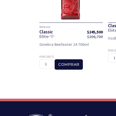
Clas
Beefeater
Eli
Classic
$
245,500
Elite
$
206,700
Vod
Ginebra Beefeater 24 700ml
PUM $
PUM $350.71
COMPRAR