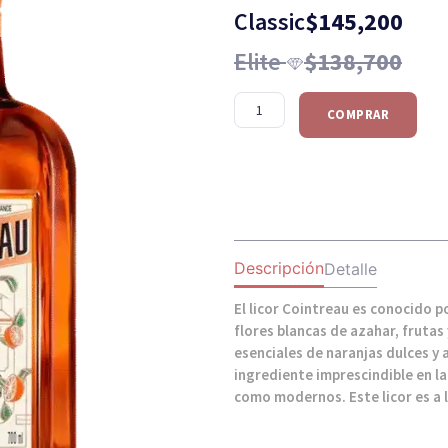
Classic
$
145,200
Elite
$
138,700
COMPRAR
Descripción
Detalle
El licor Cointreau es conocido p
flores blancas de azahar, frutas
esenciales de naranjas dulces y 
ingrediente imprescindible en la
como modernos. Este licor es a l