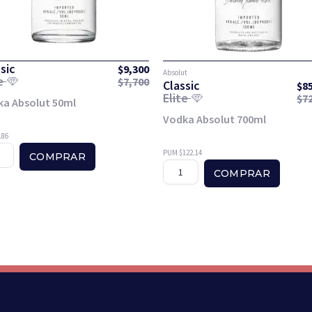
sic
$
9,300
Absolut
te
$
7,700
Classic
$
8
Elite
$
7
ka Absolut 50ml
Vodka Absolut 700ml
186
PUM $122.14
COMPRAR
COMPRAR