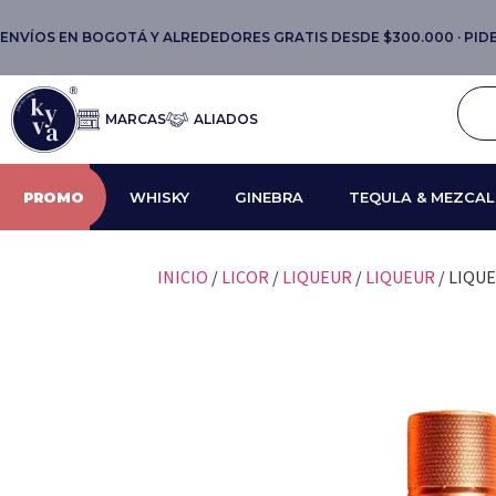
ENVÍOS EN BOGOTÁ Y ALREDEDORES GRATIS DESDE $300.000 · PIDE 
MARCAS
ALIADOS
PROMO
WHISKY
GINEBRA
TEQULA & MEZCAL
INICIO
/
LICOR
/
LIQUEUR
/
LIQUEUR
/ LIQU