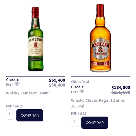
$
69,400
Classic
Chivas Regal
$
58,400
Elite
$
184,800
Classic
$
155,600
Elite
Whisky Jameson 350ml
Whisky Chivas Regal 12 años
1000ml
PUM $198.29
PUM $184.8
COMPRAR
COMPRAR