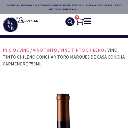
ENVÍOS EN BOGOTÁ Y ALREDEDORES GRATIS DESDE $300.000 · PIDE AM Y RECIBE PM · ¿ERES
NEGOCIO? ÚNETE AQUÍ.
0
INGRESAR
INICIO
/
VINO
/
VINO TINTO
/
VINO TINTO CHILENO
/ VINO
TINTO CHILENO CONCHA Y TORO MARQUES DE CASA CONCHA
CARMENERE 750ML