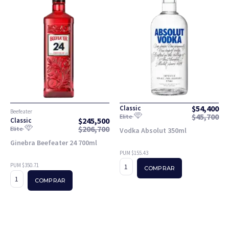
$
54,400
Classic
Beefeater
$
45,700
Elite
$
245,500
Classic
$
206,700
Elite
Vodka Absolut 350ml
Ginebra Beefeater 24 700ml
PUM $155.43
PUM $350.71
COMPRAR
COMPRAR