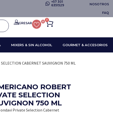
+57 301
NOSOTROS
6351529
FAQ
0
0
INGRESAR
A
MIXERS & SIN ALCOHOL
GOURMET & ACCESORIOS
 SELECTION CABERNET SAUVIGNON 750 ML
AMERICANO ROBERT
VATE SELECTION
UVIGNON 750 ML
ondavi Private Selection Cabernet