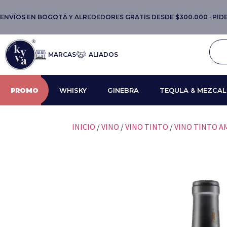
ENVÍOS EN BOGOTÁ Y ALREDEDORES GRATIS DESDE $300.000 · PIDE 
MARCAS
ALIADOS
PROMO
WHISKY
GINEBRA
TEQULA & MEZCAL
INICIO
/
VINO
/
VINO TINTO
/
VINO TINTO 