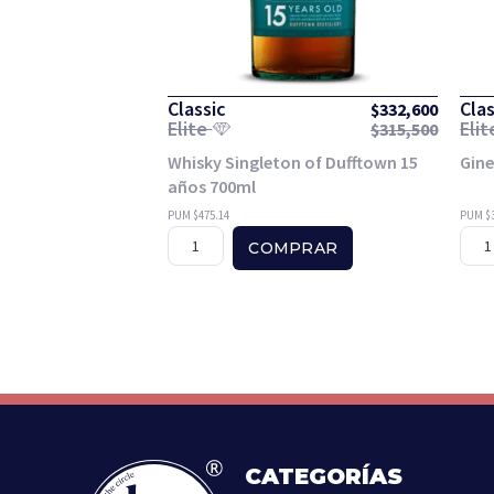
Classic
Clas
$
332,600
Elite
Eli
$
315,500
Whisky Singleton of Dufftown 15
Gin
años 700ml
PUM $475.14
PUM $3
COMPRAR
CATEGORÍAS