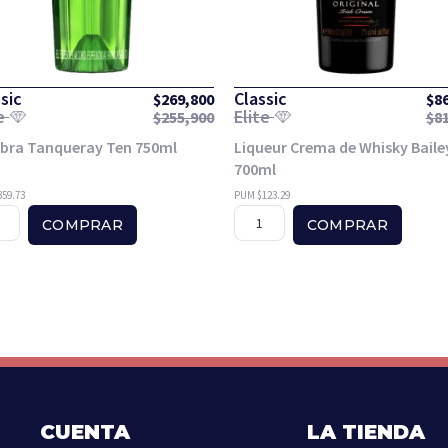
sic
Classic
$
269,800
$
8
te
Elite
$
255,900
$
8
ebra Tanqueray Ten 750ml
Liqueur Crema de Whisky Baile
700ml
59.73
PUM $123.29
COMPRAR
COMPRAR
CUENTA
LA TIENDA