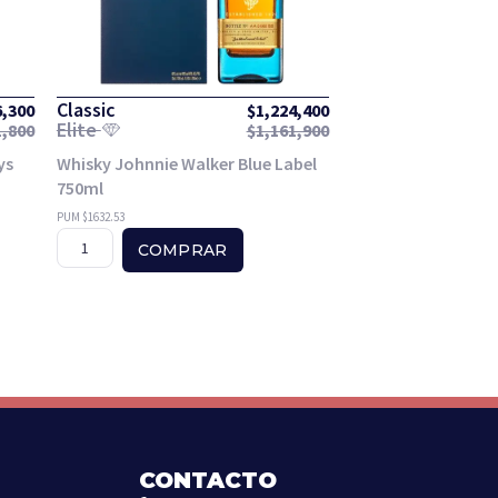
Classic
6,300
$
1,224,400
Elite
1,800
$
1,161,900
ys
Whisky Johnnie Walker Blue Label
750ml
PUM $1632.53
COMPRAR
CONTACTO