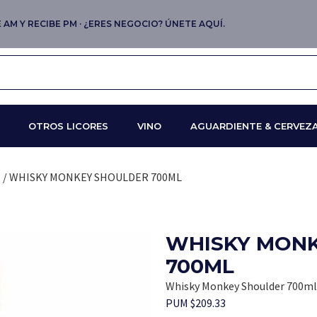
AM Y RECIBE PM · ¿ERES NEGOCIO? ÚNETE AQUÍ.
OTROS LICORES
VINO
AGUARDIENTE & CERVEZ
H
/ WHISKY MONKEY SHOULDER 700ML
WHISKY MON
700ML
Whisky Monkey Shoulder 700ml
PUM $209.33