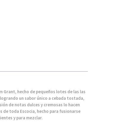
am Grant, hecho de pequeños lotes de las las
 logrando un sabor único a cebada tostada,
usión de notas dulces y cremosas lo hacen
es de toda Escocia, hecho para fusionarse
ientes y para mezclar.