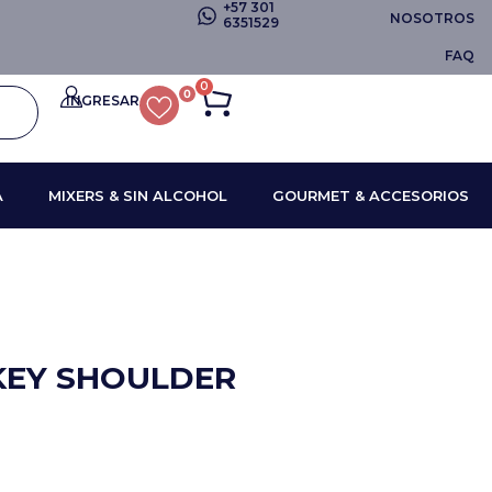
+57 301
NOSOTROS
6351529
FAQ
0
0
INGRESAR
A
MIXERS & SIN ALCOHOL
GOURMET & ACCESORIOS
KEY SHOULDER