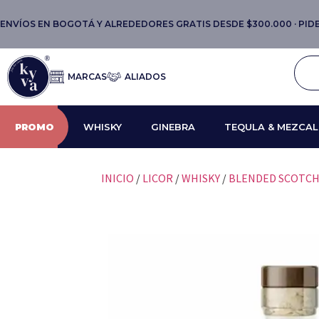
ENVÍOS EN BOGOTÁ Y ALREDEDORES GRATIS DESDE $300.000 · PIDE 
MARCAS
ALIADOS
PROMO
WHISKY
GINEBRA
TEQULA & MEZCAL
INICIO
/
LICOR
/
WHISKY
/
BLENDED SCOTC