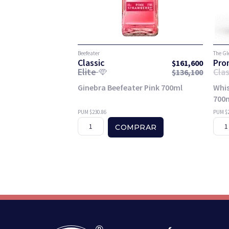
Beefeater
The Gl
Classic
Pro
$
161,600
Elite
Clas
$
136,100
Ginebra Beefeater Pink 700ml
Whis
700
PUM $230.86
PUM $2
COMPRAR