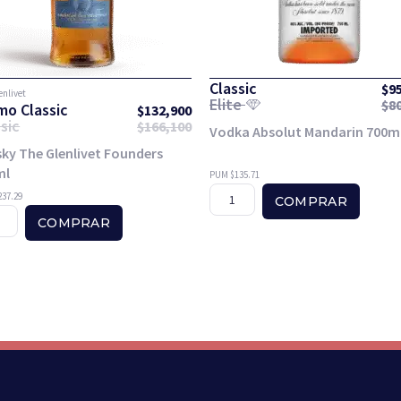
Classic
$
9
enlivet
Elite
$
8
mo Classic
$
132,900
sic
$
166,100
Vodka Absolut Mandarin 700m
ky The Glenlivet Founders
ml
PUM $135.71
37.29
COMPRAR
COMPRAR