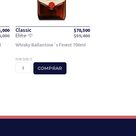
Classic
5,000
$
70,500
Elite
0,000
$
59,400
l
Whisky Ballantine´s Finest 700ml
PUM $100.71
COMPRAR