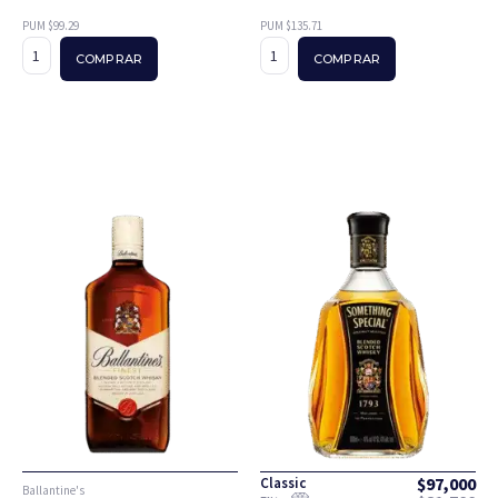
PUM $99.29
PUM $135.71
COMPRAR
COMPRAR
$
97,000
Classic
Ballantine's