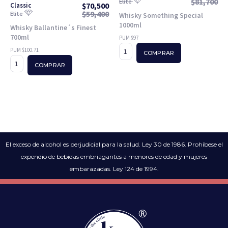
$
81,700
Elite
$
70,500
Classic
$
59,400
Elite
Whisky Something Special
1000ml
Whisky Ballantine´s Finest
700ml
PUM $97
PUM $100.71
COMPRAR
COMPRAR
El exceso de alcohol es perjudicial para la salud. Ley 30 de 1986. Prohíbese el
expendio de bebidas embriagantes a menores de edad y mujeres
embarazadas. Ley 124 de 1994.