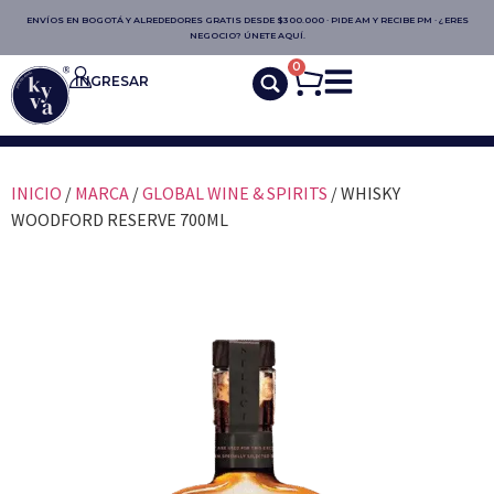
ENVÍOS EN BOGOTÁ Y ALREDEDORES GRATIS DESDE $300.000 · PIDE AM Y RECIBE PM · ¿ERES
NEGOCIO? ÚNETE AQUÍ.
0
INGRESAR
INICIO
/
MARCA
/
GLOBAL WINE & SPIRITS
/ WHISKY
WOODFORD RESERVE 700ML