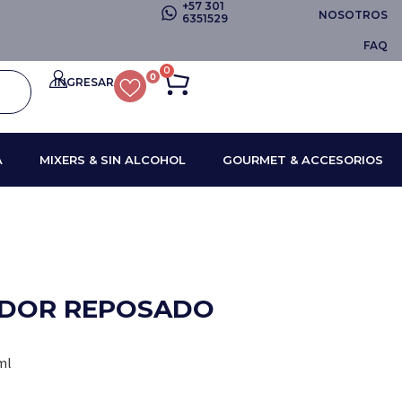
+57 301
NOSOTROS
6351529
FAQ
0
0
INGRESAR
A
MIXERS & SIN ALCOHOL
GOURMET & ACCESORIOS
ADOR REPOSADO
ml