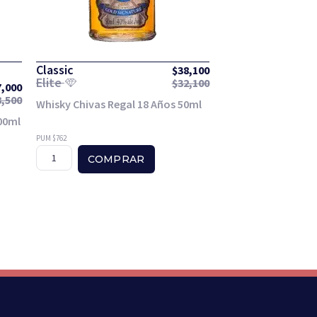
Classic
$
38,100
Elite
$
32,100
7,000
8,500
Whisky Chivas Regal 18 Años 50ml
00ml
PUM $762
COMPRAR