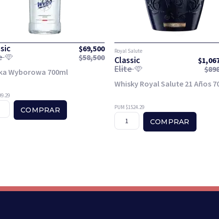
sic
$
69,500
Royal Salute
te
$
58,500
Classic
$
1,06
Elite
$
89
ka Wyborowa 700ml
Whisky Royal Salute 21 Años 7
9.29
PUM $1524.29
COMPRAR
COMPRAR