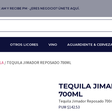
AM Y RECIBE PM · ¿ERES NEGOCIO? ÚNETE AQUÍ.
OTROS LICORES
VINO
AGUARDIENTE & CERVEZ
LA
/ TEQUILA JIMADOR REPOSADO 700ML
TEQUILA JIM
700ML
Tequila Jimador Reposado 700
PUM $142.53