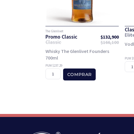
Clas
The Glenlivet
Eli
Promo Classic
$
132,900
Classic
$
166,100
Vod
Whisky The Glenlivet Founders
700ml
PUM $9
PUM $237.29
COMPRAR