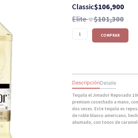
Classic
$
106,900
Elite
$
101,300
COMPRAR
Descripción
Detalle
Tequila el Jimador Reposado 10
premium cosechado a mano, con
dos veces. Este tequila es repo
de roble blanco americano, hec
ahumado, con tonos de caramel