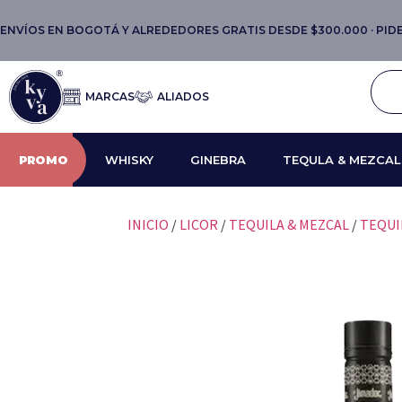
ENVÍOS EN BOGOTÁ Y ALREDEDORES GRATIS DESDE $300.000 · PIDE 
MARCAS
ALIADOS
PROMO
WHISKY
GINEBRA
TEQULA & MEZCAL
INICIO
/
LICOR
/
TEQUILA & MEZCAL
/
TEQUI