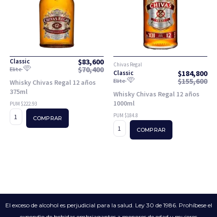
$
83,600
Classic
Chivas Regal
$
70,400
Elite
$
184,800
Classic
$
155,600
Elite
Whisky Chivas Regal 12 años
375ml
Whisky Chivas Regal 12 años
1000ml
PUM $222.93
PUM $184.8
COMPRAR
COMPRAR
El exceso de alcohol es perjudicial para la salud. Ley 30 de 1986. Prohíbese el
expendio de bebidas embriagantes a menores de edad y mujeres