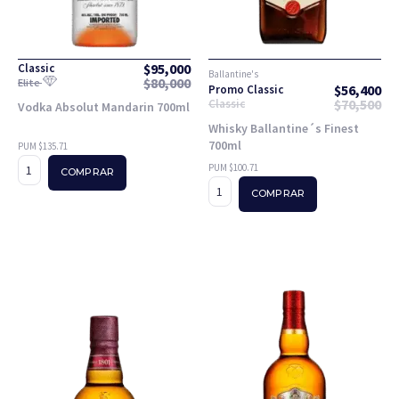
$
95,000
Classic
Ballantine's
$
80,000
Elite
$
56,400
Promo Classic
$
70,500
Classic
Vodka Absolut Mandarin 700ml
Whisky Ballantine´s Finest
700ml
PUM $135.71
PUM $100.71
COMPRAR
COMPRAR