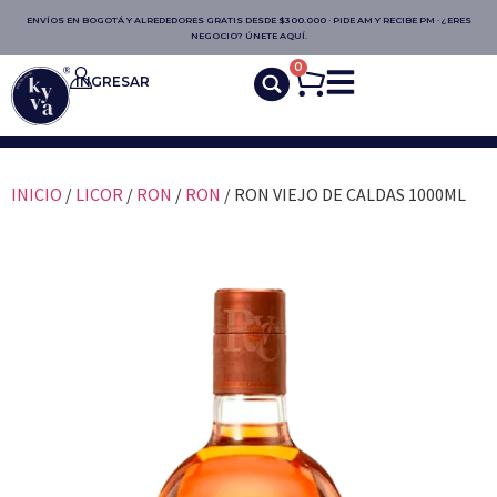
ENVÍOS EN BOGOTÁ Y ALREDEDORES GRATIS DESDE $300.000 · PIDE AM Y RECIBE PM · ¿ERES
NEGOCIO? ÚNETE AQUÍ.
0
INGRESAR
INICIO
/
LICOR
/
RON
/
RON
/ RON VIEJO DE CALDAS 1000ML