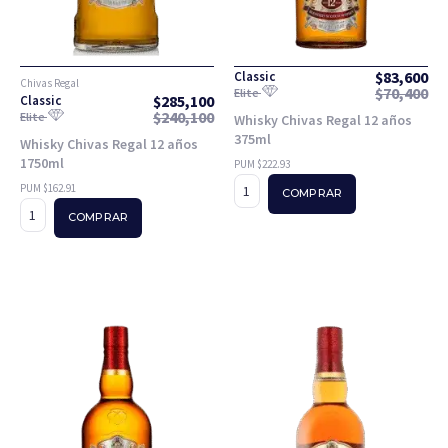
$
83,600
Classic
Chivas Regal
$
70,400
Elite
$
285,100
Classic
$
240,100
Elite
Whisky Chivas Regal 12 años
375ml
Whisky Chivas Regal 12 años
1750ml
PUM $222.93
PUM $162.91
COMPRAR
COMPRAR