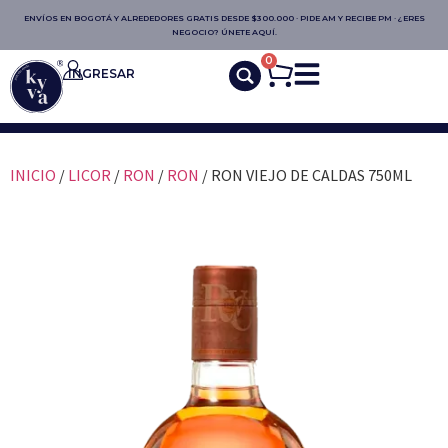
ENVÍOS EN BOGOTÁ Y ALREDEDORES GRATIS DESDE $300.000 · PIDE AM Y RECIBE PM · ¿ERES
NEGOCIO? ÚNETE AQUÍ.
0
INGRESAR
INICIO
/
LICOR
/
RON
/
RON
/ RON VIEJO DE CALDAS 750ML