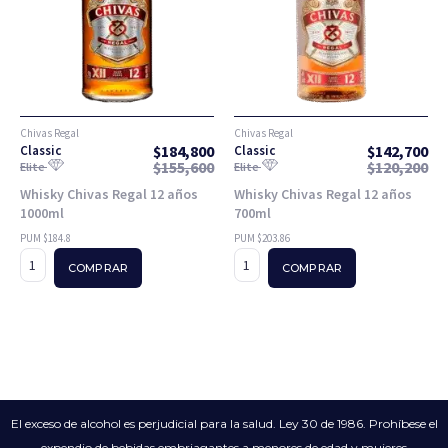
Chivas Regal
Chivas Regal
$
184,800
$
142,700
Classic
Classic
$
155,600
$
120,200
Elite
Elite
Whisky Chivas Regal 12 años
Whisky Chivas Regal 12 años
1000ml
700ml
PUM $184.8
PUM $203.86
COMPRAR
COMPRAR
El exceso de alcohol es perjudicial para la salud. Ley 30 de 1986. Prohíbese el
expendio de bebidas embriagantes a menores de edad y mujeres