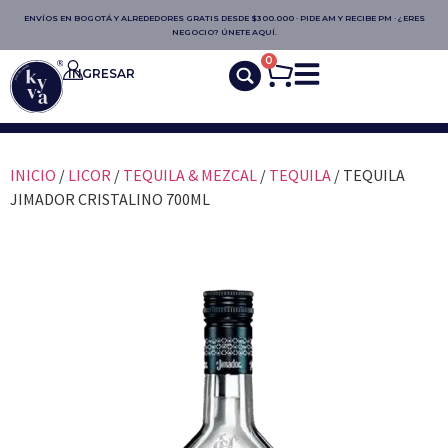
ENVÍOS EN BOGOTÁ Y ALREDEDORES GRATIS DESDE $300.000 · PIDE AM Y RECIBE PM · ¿ERES
NEGOCIO? ÚNETE AQUÍ.
0
INGRESAR
INICIO
/
LICOR
/
TEQUILA & MEZCAL
/
TEQUILA
/ TEQUILA
JIMADOR CRISTALINO 700ML