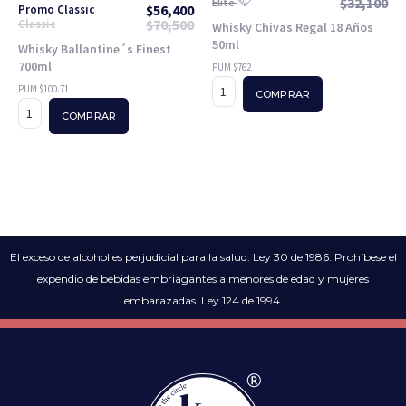
$
32,100
Elite
$
56,400
Promo Classic
$
70,500
Classic
Whisky Chivas Regal 18 Años
50ml
Whisky Ballantine´s Finest
700ml
PUM $762
PUM $100.71
COMPRAR
COMPRAR
El exceso de alcohol es perjudicial para la salud. Ley 30 de 1986. Prohíbese el
expendio de bebidas embriagantes a menores de edad y mujeres
embarazadas. Ley 124 de 1994.