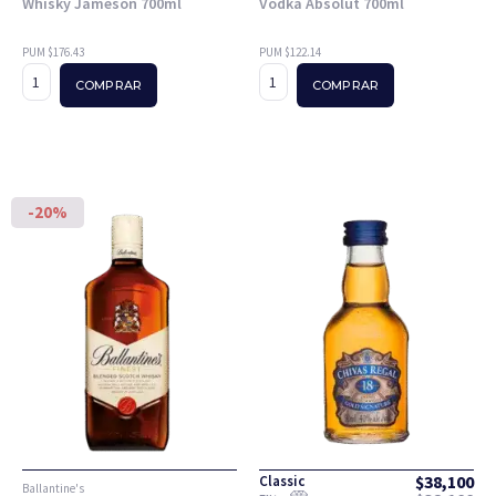
Whisky Jameson 700ml
Vodka Absolut 700ml
PUM $176.43
PUM $122.14
COMPRAR
COMPRAR
-20%
$
38,100
Classic
Ballantine's