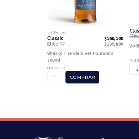
Clas
The Glenlivet
Eli
Classic
$
166,100
Elite
$
139,800
Vod
Whisky The Glenlivet Founders
700ml
PUM $8
PUM $237.29
COMPRAR