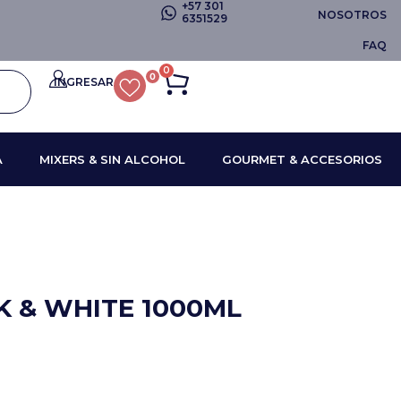
+57 301
NOSOTROS
6351529
FAQ
0
0
INGRESAR
A
MIXERS & SIN ALCOHOL
GOURMET & ACCESORIOS
K & WHITE 1000ML