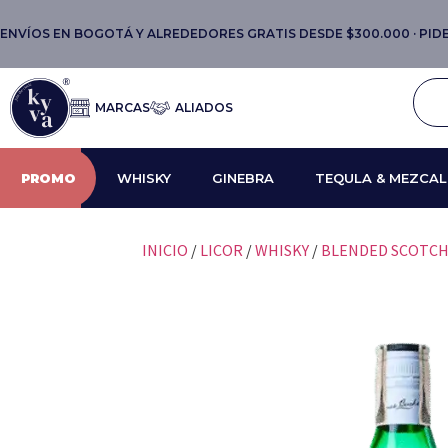
ENVÍOS EN BOGOTÁ Y ALREDEDORES GRATIS DESDE $300.000 · PIDE 
MARCAS
ALIADOS
PROMO
WHISKY
GINEBRA
TEQULA & MEZCAL
INICIO
/
LICOR
/
WHISKY
/
BLENDED SCOTC