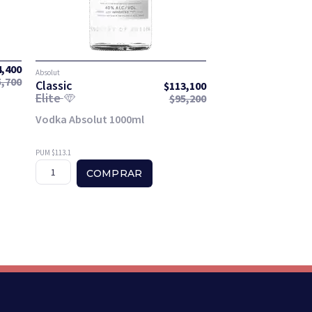
4,400
Absolut
5,700
Classic
$
113,100
Elite
$
95,200
Vodka Absolut 1000ml
PUM $113.1
COMPRAR