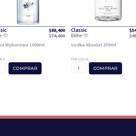
sic
Classic
$
88,400
$
5
te
Elite
$
74,400
$
4
ka Wyborowa 1000ml
Vodka Absolut 350ml
8.4
PUM $155.43
COMPRAR
COMPRAR