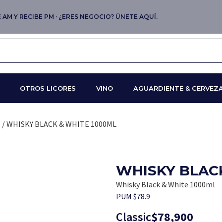
AM Y RECIBE PM · ¿ERES NEGOCIO? ÚNETE AQUÍ.
OTROS LICORES
VINO
AGUARDIENTE & CERVEZ
H
/ WHISKY BLACK & WHITE 1000ML
WHISKY BLAC
Whisky Black & White 1000ml
PUM $78.9
Classic
$
78,900