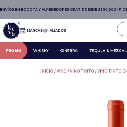
ENVÍOS EN BOGOTÁ Y ALREDEDORES GRATIS DESDE $300.000 · PIDE 
MARCAS
ALIADOS
PROMO
WHISKY
GINEBRA
TEQULA & MEZCAL
INICIO
/
VINO
/
VINO TINTO
/
VINO TINTO C