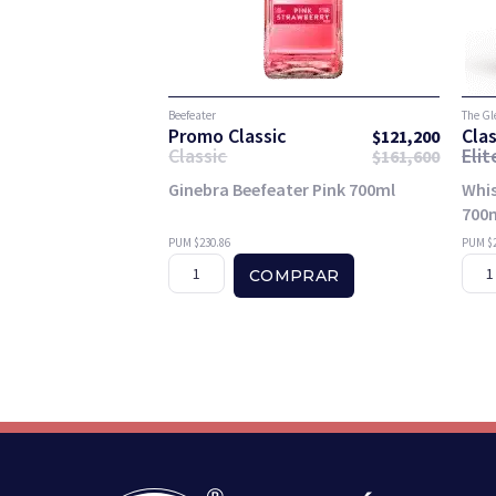
Beefeater
The Gl
Promo Classic
Clas
$
121,200
Classic
Eli
$
161,600
Ginebra Beefeater Pink 700ml
Whis
700
PUM $230.86
PUM $2
COMPRAR