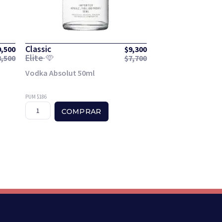
Classic
9,500
$
9,300
Elite
8,500
$
7,700
Vodka Absolut 50ml
PUM $186
COMPRAR