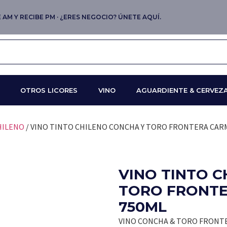
AM Y RECIBE PM · ¿ERES NEGOCIO? ÚNETE AQUÍ.
OTROS LICORES
VINO
AGUARDIENTE & CERVEZ
HILENO
/ VINO TINTO CHILENO CONCHA Y TORO FRONTERA CAR
VINO TINTO C
TORO FRONT
750ML
VINO CONCHA & TORO FRONT