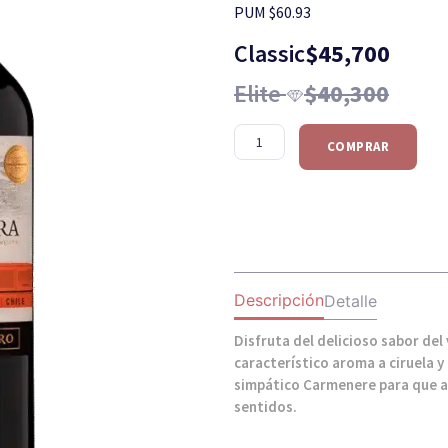
PUM $60.93
Classic
$
45,700
Elite
$
40,300
COMPRAR
Descripción
Detalle
Disfruta del delicioso sabor de
característico aroma a ciruela y
simpático Carmenere para que ar
sentidos.