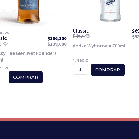
Classic
$
6
enlivet
Elite
$
5
sic
$
166,100
te
$
139,800
Vodka Wyborowa 700ml
ky The Glenlivet Founders
ml
PUM $99.29
37.29
COMPRAR
COMPRAR