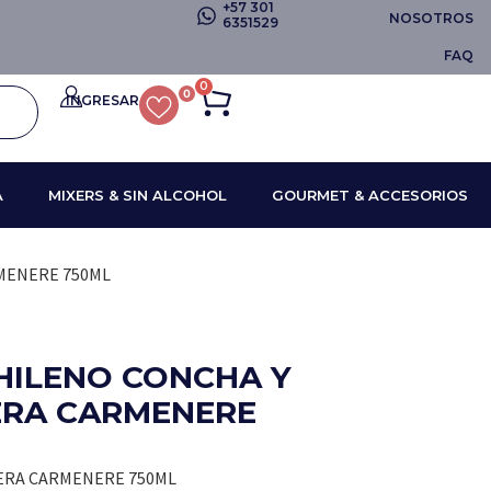
+57 301
NOSOTROS
6351529
FAQ
0
0
INGRESAR
A
MIXERS & SIN ALCOHOL
GOURMET & ACCESORIOS
MENERE 750ML
HILENO CONCHA Y
ERA CARMENERE
ERA CARMENERE 750ML