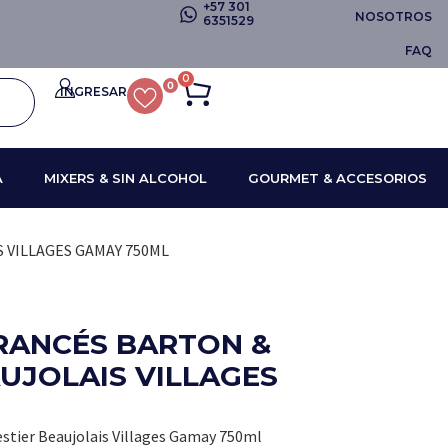
+57 301
NOSOTROS
6351529
FAQ
0
0
INGRESAR
A
MIXERS & SIN ALCOHOL
GOURMET & ACCESORIOS
 VILLAGES GAMAY 750ML
FRANCÉS BARTON &
UJOLAIS VILLAGES
estier Beaujolais Villages Gamay 750ml