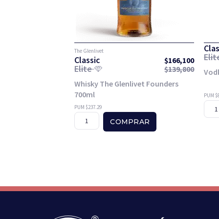
Clas
The Glenlivet
Eli
Classic
$
166,100
Elite
$
139,800
Vod
Whisky The Glenlivet Founders
700ml
PUM $8
PUM $237.29
COMPRAR