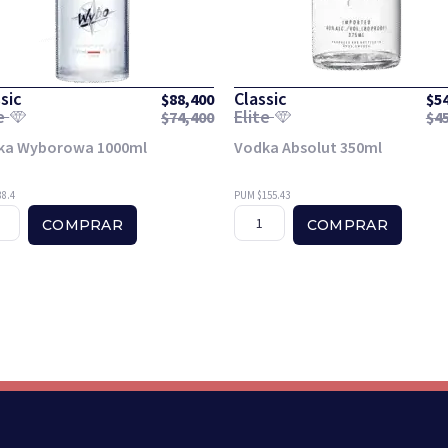
sic
Classic
$
88,400
$
5
te
Elite
$
74,400
$
4
ka Wyborowa 1000ml
Vodka Absolut 350ml
8.4
PUM $155.43
COMPRAR
COMPRAR