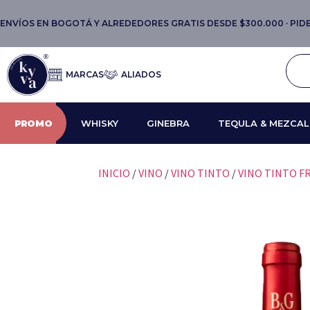
ENVÍOS EN BOGOTÁ Y ALREDEDORES GRATIS DESDE $300.000 · PIDE 
MARCAS
ALIADOS
PROMO
WHISKY
GINEBRA
TEQULA & MEZCAL
INICIO
/
VINO
/
VINO TINTO
/
VINO TINTO F