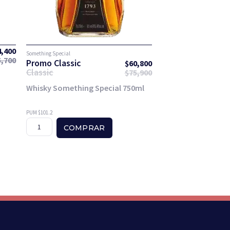
4,400
Something Special
5,700
Promo Classic
$
60,800
Classic
$
75,900
Whisky Something Special 750ml
PUM $101.2
COMPRAR