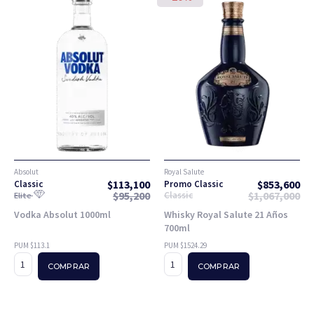
Absolut
Royal Salute
$
113,100
$
853,600
Classic
Promo Classic
$
95,200
$
1,067,000
Classic
Elite
Vodka Absolut 1000ml
Whisky Royal Salute 21 Años
700ml
PUM $113.1
PUM $1524.29
COMPRAR
COMPRAR