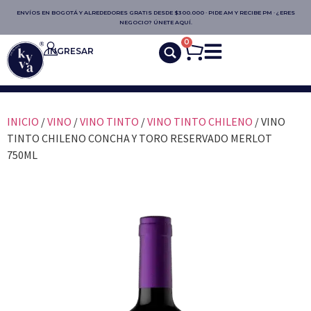
ENVÍOS EN BOGOTÁ Y ALREDEDORES GRATIS DESDE $300.000 · PIDE AM Y RECIBE PM · ¿ERES
NEGOCIO? ÚNETE AQUÍ.
0
INGRESAR
INICIO
/
VINO
/
VINO TINTO
/
VINO TINTO CHILENO
/ VINO
TINTO CHILENO CONCHA Y TORO RESERVADO MERLOT
750ML