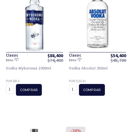
$
88,400
$
54,400
Classic
Classic
$
74,400
$
45,700
Elite
Elite
Vodka Wyborowa 1000ml
Vodka Absolut 350ml
PUM $88.4
PUM $155.43
COMPRAR
COMPRAR
-20%