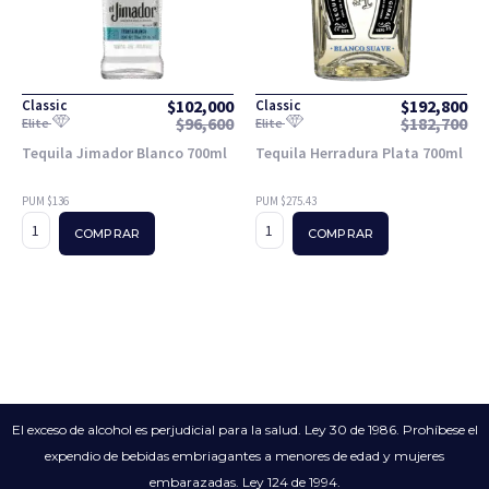
$
102,000
$
192,800
Classic
Classic
$
96,600
$
182,700
Elite
Elite
Tequila Jimador Blanco 700ml
Tequila Herradura Plata 700ml
PUM $136
PUM $275.43
COMPRAR
COMPRAR
El exceso de alcohol es perjudicial para la salud. Ley 30 de 1986. Prohíbese el
expendio de bebidas embriagantes a menores de edad y mujeres
embarazadas. Ley 124 de 1994.