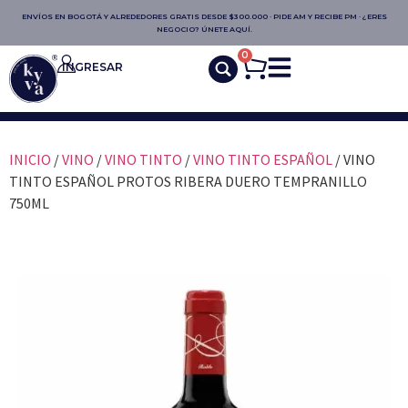
ENVÍOS EN BOGOTÁ Y ALREDEDORES GRATIS DESDE $300.000 · PIDE AM Y RECIBE PM · ¿ERES
NEGOCIO? ÚNETE AQUÍ.
0
INGRESAR
INICIO
/
VINO
/
VINO TINTO
/
VINO TINTO ESPAÑOL
/ VINO
TINTO ESPAÑOL PROTOS RIBERA DUERO TEMPRANILLO
750ML