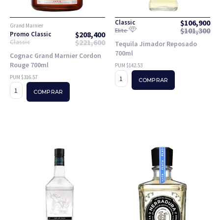
$
106,900
Classic
Grand Marnier
$
101,300
Elite
$
208,400
Promo Classic
$
221,600
Classic
Tequila Jimador Reposado
700ml
Cognac Grand Marnier Cordon
Rouge 700ml
PUM $142.53
PUM $316.57
COMPRAR
COMPRAR