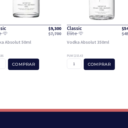
sic
Classic
$
9,300
$
5
te
Elite
$
7,700
$
4
ka Absolut 50ml
Vodka Absolut 350ml
186
PUM $155.43
COMPRAR
COMPRAR