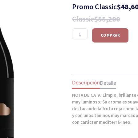
Promo Classic
$
48,6
Classic
$
55,200
COMPRAR
Descripción
Detalle
NOTA DE CATA: Limpio, brillante
muy luminoso. Su aroma es suave
destacando la fruta roja como l
y con unos taninos muy marcados
con carácter mediterrá- neo.