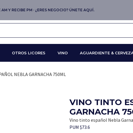
AM Y RECIBE PM · ¿ERES NEGOCIO? ÚNETE AQUÍ.
OTROS LICORES
VINO
AGUARDIENTE & CERVEZ
SPAÑOL NEBLA GARNACHA 750ML
VINO TINTO 
GARNACHA 75
Vino tinto español Nebla Garn
PUM $73.6