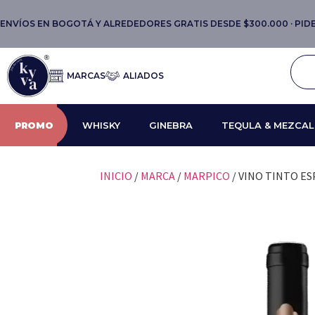
ENVÍOS EN BOGOTÁ Y ALREDEDORES GRATIS DESDE $300.000 · PIDE 
MARCAS
ALIADOS
PROMO
WHISKY
GINEBRA
TEQULA & MEZCAL
INICIO
/
MARCA
/
MARPICO
/ VINO TINTO E