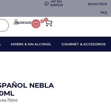
+57 301
NOSOTROS
6351529
FAQ
0
0
INGRESAR
A
MIXERS & SIN ALCOHOL
GOURMET & ACCESORIOS
ESPAÑOL NEBLA
0ML
acha 750ml