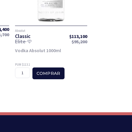
4,400
Absolut
5,700
Classic
$
113,100
Elite
$
95,200
Vodka Absolut 1000ml
PUM $113.1
COMPRAR