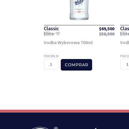
Classic
Clas
$
69,500
Elite
Eli
$
58,500
Vodka Wyborowa 700ml
Vod
PUM $99.29
PUM $
COMPRAR